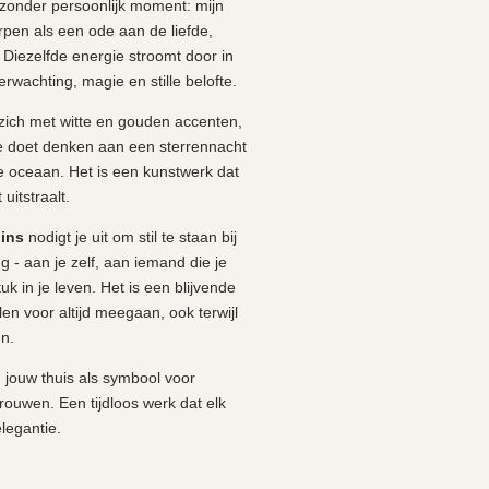
jzonder persoonlijk moment: mijn
orpen als een ode aan de liefde,
 Diezelfde energie stroomt door in
erwachting, magie en stille belofte.
zich met witte en gouden accenten,
ie doet denken aan een sterrennacht
e oceaan. Het is een kunstwerk dat
 uitstraalt.
gins
nodigt je uit om stil te staan bij
g - aan je zelf, aan iemand die je
uk in je leven. Het is een blijvende
n voor altijd meegaan, ook terwijl
en.
n jouw thuis als symbool voor
rouwen. Een tijdloos werk dat elk
elegantie.