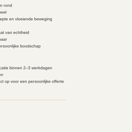
m rond
neel
epte en vloeiende beweging
caat van echtheid
naar
ersoonlijke boodschap
ocatie binnen 2–3 werkdagen
en
 op voor een persoonlijke offerte