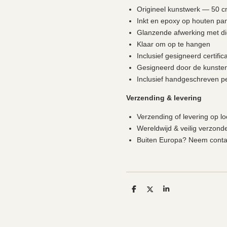
Origineel kunstwerk — 50 c
Inkt en epoxy op houten pa
Glanzende afwerking met di
Klaar om op te hangen
Inclusief gesigneerd certifi
Gesigneerd door de kunste
Inclusief handgeschreven p
Verzending & levering
Verzending of levering op l
Wereldwijd & veilig verzond
Buiten Europa? Neem contact
D
D
S
e
e
h
l
e
a
e
l
r
n
e